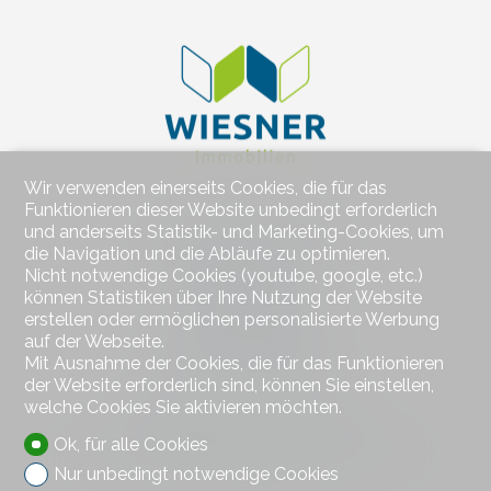
Wir verwenden einerseits Cookies, die für das
Funktionieren dieser Website unbedingt erforderlich
und anderseits Statistik- und Marketing-Cookies, um
Kontaktieren Sie uns
die Navigation und die Abläufe zu optimieren.
Wiesner Immobilien
Nicht notwendige Cookies (youtube, google, etc.)
Bahnhofstrasse 77
können Statistiken über Ihre Nutzung der Website
4313 Möhlin
erstellen oder ermöglichen personalisierte Werbung
Tel.
+41 79 578 66 66
auf der Webseite.
Mob.
+41 79 578 66 66
Mit Ausnahme der Cookies, die für das Funktionieren
hw@wiesner-immobilien.ch
der Website erforderlich sind, können Sie einstellen,
welche Cookies Sie aktivieren möchten.
Bleiben Sie verbunden
Ok, für alle Cookies
Verpassen Sie keine Objekte, melden Sie sich kostenlos an.
Nur unbedingt notwendige Cookies