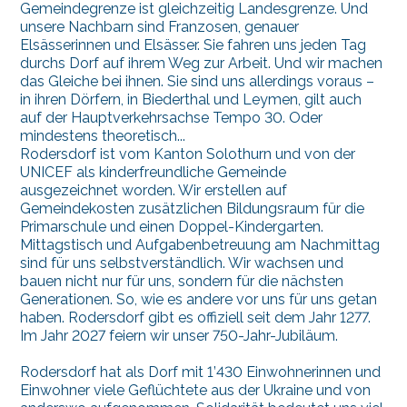
Gemeindegrenze ist gleichzeitig Landesgrenze. Und
unsere Nachbarn sind Franzosen, genauer
Elsässerinnen und Elsässer. Sie fahren uns jeden Tag
durchs Dorf auf ihrem Weg zur Arbeit. Und wir machen
das Gleiche bei ihnen. Sie sind uns allerdings voraus –
in ihren Dörfern, in Biederthal und Leymen, gilt auch
auf der Hauptverkehrsachse Tempo 30. Oder
mindestens theoretisch...
Rodersdorf ist vom Kanton Solothurn und von der
UNICEF als kinderfreundliche Gemeinde
ausgezeichnet worden. Wir erstellen auf
Gemeindekosten zusätzlichen Bildungsraum für die
Primarschule und einen Doppel-Kindergarten.
Mittagstisch und Aufgabenbetreuung am Nachmittag
sind für uns selbstverständlich. Wir wachsen und
bauen nicht nur für uns, sondern für die nächsten
Generationen. So, wie es andere vor uns für uns getan
haben. Rodersdorf gibt es offiziell seit dem Jahr 1277.
Im Jahr 2027 feiern wir unser 750-Jahr-Jubiläum.
Rodersdorf hat als Dorf mit 1’430 Einwohnerinnen und
Einwohner viele Geflüchtete aus der Ukraine und von