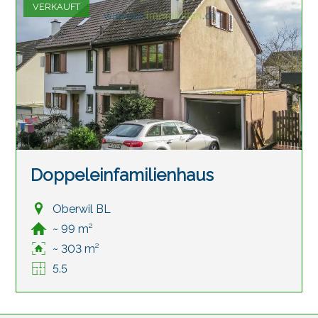
VERKAUFT
Doppeleinfamilienhaus
Oberwil BL
~ 99 m²
~ 303 m²
5.5