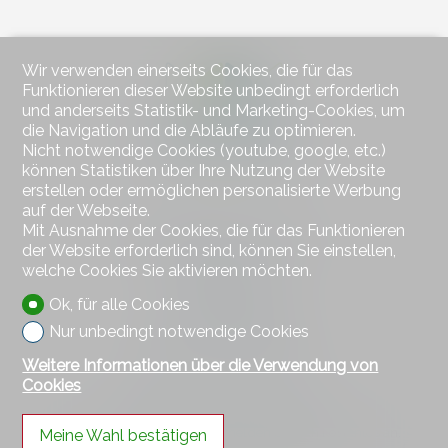
Wir verwenden einerseits Cookies, die für das
Funktionieren dieser Website unbedingt erforderlich
und anderseits Statistik- und Marketing-Cookies, um
die Navigation und die Abläufe zu optimieren.
Nicht notwendige Cookies (youtube, google, etc.)
können Statistiken über Ihre Nutzung der Website
erstellen oder ermöglichen personalisierte Werbung
auf der Webseite.
Mit Ausnahme der Cookies, die für das Funktionieren
Kontaktieren Sie uns
der Website erforderlich sind, können Sie einstellen,
Wiesner Immobilien
welche Cookies Sie aktivieren möchten.
Bahnhofstrasse 77
4313 Möhlin
Ok, für alle Cookies
Tel.
+41 79 578 66 66
Nur unbedingt notwendige Cookies
Mob.
+41 79 578 66 66
hw@wiesner-immobilien.ch
Weitere Informationen über die Verwendung von
Cookies
Bleiben Sie verbunden
Verpassen Sie keine Objekte, melden Sie sich kostenlos an.
Meine Wahl bestätigen