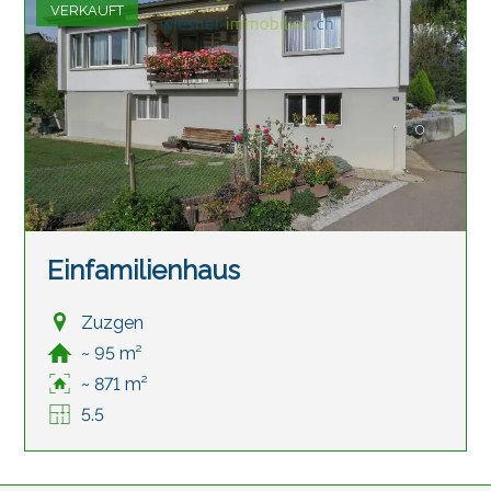
VERKAUFT
Einfamilienhaus
Zuzgen
~ 95 m²
~ 871 m²
5.5