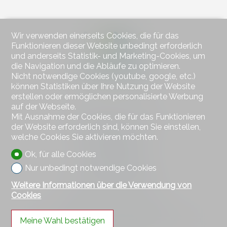
Wir verwenden einerseits Cookies, die für das
Funktionieren dieser Website unbedingt erforderlich
und anderseits Statistik- und Marketing-Cookies, um
die Navigation und die Abläufe zu optimieren.
Nicht notwendige Cookies (youtube, google, etc.)
können Statistiken über Ihre Nutzung der Website
erstellen oder ermöglichen personalisierte Werbung
auf der Webseite.
Mit Ausnahme der Cookies, die für das Funktionieren
Kontaktieren Sie uns
der Website erforderlich sind, können Sie einstellen,
Wiesner Immobilien
welche Cookies Sie aktivieren möchten.
Bahnhofstrasse 77
4313 Möhlin
Ok, für alle Cookies
Tel.
+41 79 578 66 66
Nur unbedingt notwendige Cookies
Mob.
+41 79 578 66 66
hw@wiesner-immobilien.ch
Weitere Informationen über die Verwendung von
Cookies
Bleiben Sie verbunden
Verpassen Sie keine Objekte, melden Sie sich kostenlos an.
Meine Wahl bestätigen