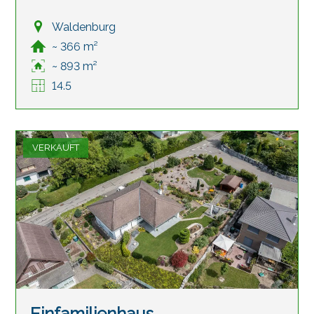
Waldenburg
~ 366 m²
~ 893 m²
14.5
VERKAUFT
Einfamilienhaus