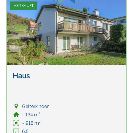
VERKAUFT
Haus
Gelterkinden
~ 134 m²
~ 918 m²
6.5