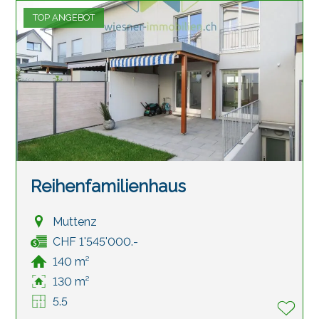
TOP ANGEBOT
Reihenfamilienhaus
Muttenz
CHF 1'545'000.-
140 m²
130 m²
5.5