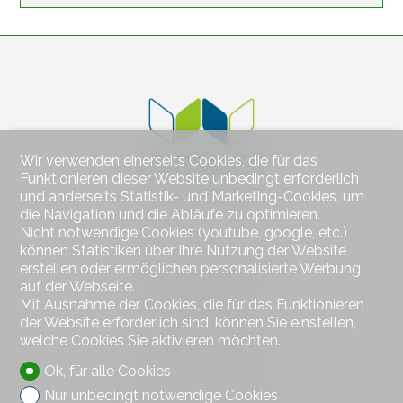
Wir verwenden einerseits Cookies, die für das
Funktionieren dieser Website unbedingt erforderlich
und anderseits Statistik- und Marketing-Cookies, um
die Navigation und die Abläufe zu optimieren.
Nicht notwendige Cookies (youtube, google, etc.)
können Statistiken über Ihre Nutzung der Website
Kontaktieren Sie uns
erstellen oder ermöglichen personalisierte Werbung
Wiesner Immobilien
auf der Webseite.
Bahnhofstrasse 77
Mit Ausnahme der Cookies, die für das Funktionieren
4313 Möhlin
der Website erforderlich sind, können Sie einstellen,
Tel.
+41 79 578 66 66
welche Cookies Sie aktivieren möchten.
Mob.
+41 79 578 66 66
hw@wiesner-immobilien.ch
Ok, für alle Cookies
Nur unbedingt notwendige Cookies