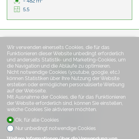
~ 482 m²
5.5
Wir verwenden einerseits Cookies, die für das
Funktionieren dieser Website unbedingt erforderlich
und anderseits Statistik- und Marketing-Cookies, um
die Navigation und die Abläufe zu optimieren.
Nicht notwendige Cookies (youtube, google, etc.)
können Statistiken über Ihre Nutzung der Website
erstellen oder ermöglichen personalisierte Werbung
auf der Webseite.
Mit Ausnahme der Cookies, die für das Funktionieren
der Website erforderlich sind, können Sie einstellen,
Kontaktieren Sie uns
welche Cookies Sie aktivieren möchten.
Wiesner Immobilien
Ok, für alle Cookies
Bahnhofstrasse 77
4313 Möhlin
Nur unbedingt notwendige Cookies
Tel.
+41 79 578 66 66
Weitere Informationen über die Verwendung von
Mob.
+41 79 578 66 66