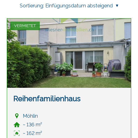
Sortierung:
Einfügungsdatum absteigend
VERMIETET
Reihenfamilienhaus
Möhlin
~ 136 m²
~ 162 m²