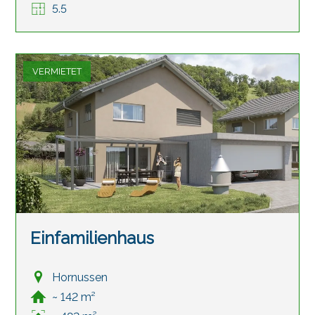
5.5
VERMIETET
Einfamilienhaus
Hornussen
~ 142 m²