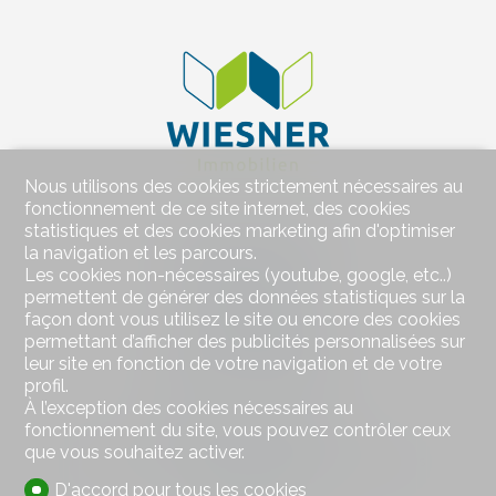
Nous utilisons des cookies strictement nécessaires au
fonctionnement de ce site internet, des cookies
statistiques et des cookies marketing afin d'optimiser
Contactez-nous
la navigation et les parcours.
Wiesner Immobilien
Les cookies non-nécessaires (youtube, google, etc..)
Bahnhofstrasse 77
permettent de générer des données statistiques sur la
4313 Möhlin
façon dont vous utilisez le site ou encore des cookies
Tél.
+41 79 578 66 66
permettant d’afficher des publicités personnalisées sur
Mob.
+41 79 578 66 66
leur site en fonction de votre navigation et de votre
hw@wiesner-immobilien.ch
profil.
À l’exception des cookies nécessaires au
fonctionnement du site, vous pouvez contrôler ceux
Restez connecté
que vous souhaitez activer.
Ne laissez aucun bien vous échapper, inscrivez-vous
gratuitement.
D'accord pour tous les cookies