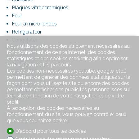
Plaques vitrocéramiques
Four
Four à micro-ondes
Réfrigérateur
Congélateur
Nous utilisons des cookies strictement nécessaires au
Lave-vaisselle
fonctionnement de ce site internet, des cookies
Lave-linge
statistiques et des cookies marketing afin d'optimiser
Sèche-linge
la navigation et les parcours.
Les cookies non-nécessaires (youtube, google, etc..)
Buanderie privée
permettent de générer des données statistiques sur la
Téléphone
façon dont vous utilisez le site ou encore des cookies
Téléréseau
permettant d’afficher des publicités personnalisées sur
leur site en fonction de votre navigation et de votre
Interphone
profil.
À l’exception des cookies nécessaires au
Sol
fonctionnement du site, vous pouvez contrôler ceux
que vous souhaitez activer.
Carrelage
D'accord pour tous les cookies
Stratifié