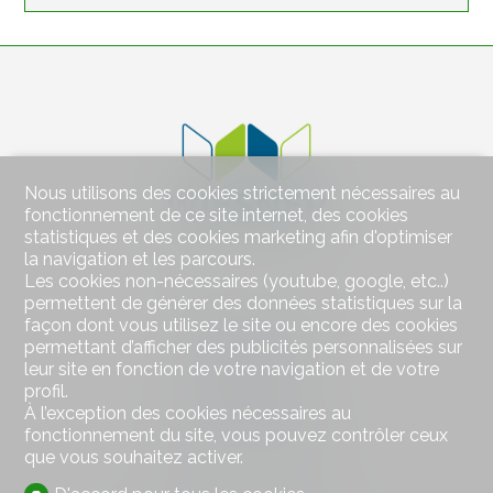
Nous utilisons des cookies strictement nécessaires au
fonctionnement de ce site internet, des cookies
statistiques et des cookies marketing afin d'optimiser
la navigation et les parcours.
Les cookies non-nécessaires (youtube, google, etc..)
permettent de générer des données statistiques sur la
Contactez-nous
façon dont vous utilisez le site ou encore des cookies
Wiesner Immobilien
permettant d’afficher des publicités personnalisées sur
Bahnhofstrasse 77
leur site en fonction de votre navigation et de votre
4313 Möhlin
profil.
Tél.
+41 79 578 66 66
À l’exception des cookies nécessaires au
Mob.
+41 79 578 66 66
fonctionnement du site, vous pouvez contrôler ceux
hw@wiesner-immobilien.ch
que vous souhaitez activer.