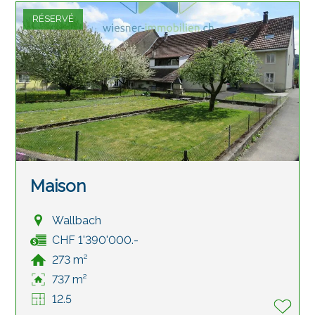
RÉSERVÉ
Maison
Wallbach
CHF 1'390'000.-
273 m²
737 m²
12.5