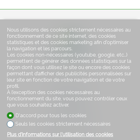
Nous utilisons des cookies strictement nécessaires au
fonctionnement de ce site internet, des cookies
statistiques et des cookies marketing afin d'optimiser
la navigation et les parcours.
Les cookies non-nécessaires (youtube, google, etc..)
permettent de générer des données statistiques sur la
façon dont vous utilisez le site ou encore des cookies
permettant d’afficher des publicités personnalisées sur
leur site en fonction de votre navigation et de votre
Contactez-nous
profil.
À l’exception des cookies nécessaires au
Wiesner Immobilien
fonctionnement du site, vous pouvez contrôler ceux
Bahnhofstrasse 77
que vous souhaitez activer.
4313 Möhlin
Tél.
+41 79 578 66 66
D'accord pour tous les cookies
Mob.
+41 79 578 66 66
hw@wiesner-immobilien.ch
Seuls les cookies strictement nécessaires
Plus d'informations sur l'utilisation des cookies
Restez connecté